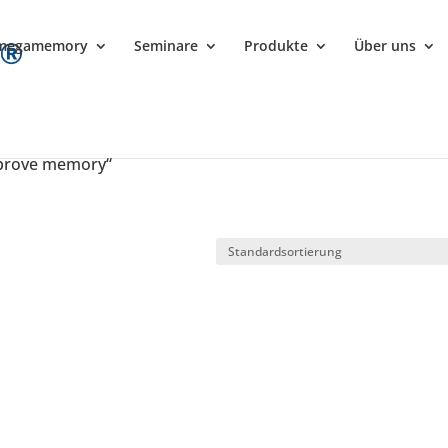
megamemory
Seminare
Produkte
Über uns
mprove memory“