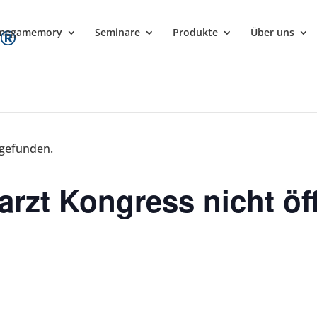
megamemory
Seminare
Produkte
Über uns
tgefunden.
rzt Kongress nicht öff